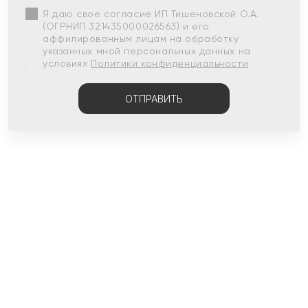
Я даю свое согласие ИП Тишеновской О.А.
(ОГРНИП 321435000026563) и его
аффилированным лицам на обработку
указанных мной персональных данных на
условиях
Политики конфиденциальности
ОТПРАВИТЬ