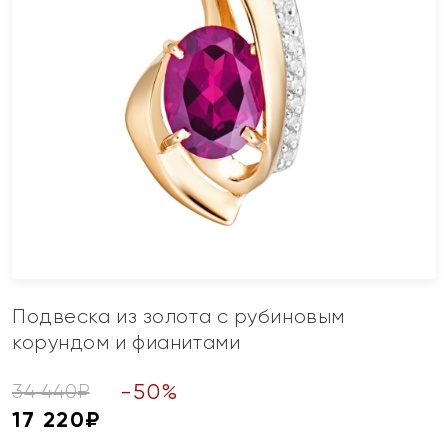
Подвеска из золота с рубиновым
корундом и фианитами
-
50
%
34 440
₽
17 220
₽