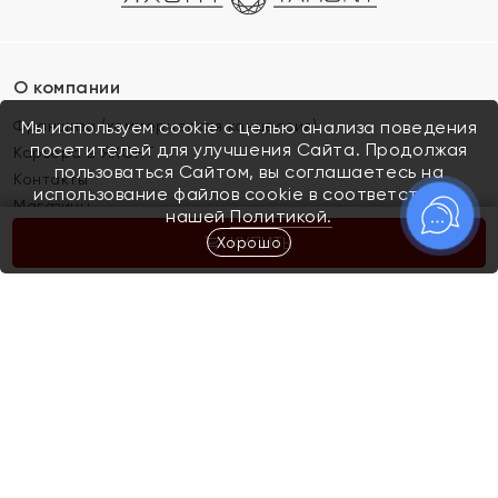
О компании
Франшиза (коммерческая концессия)
Мы используем cookie с целью анализа поведения
посетителей для улучшения Сайта. Продолжая
Карьера в ЯХОНТ
пользоваться Сайтом, вы соглашаетесь на
Контакты
использование файлов cookie в соответствии с
Магазины
нашей
Политикой.
Хорошо
КУПИТЬ
Покупателям
Как определить размер украшения
Киров
Акции
Магазины
Скупка и обмен золота
Отзывы
Электронный подарочный сертификат
Помолвка и свадьба
Правила пользования Электронным
Каталог
подарочным сертификатом «Яхонт»
Новинки