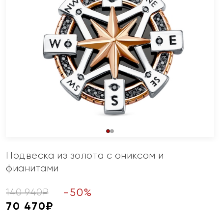
Подвеска из золота с ониксом и
фианитами
-
50
%
140 940
₽
70 470
₽