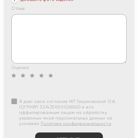
Отзыв:
Оценка:
Я даю свое согласие ИП Тишеновской О.А.
(ОГРНИП 321435000026563) и его
аффилированным лицам на обработку
указанных мной персональных данных на
условиях
Политики конфиденциальности