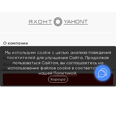
О компании
Франшиза (коммерческая концессия)
Мы используем cookie с целью анализа поведения
посетителей для улучшения Сайта. Продолжая
Карьера в ЯХОНТ
пользоваться Сайтом, вы соглашаетесь на
Контакты
использование файлов cookie в соответствии с
Магазины
нашей
Политикой.
Хорошо
КУПИТЬ
Покупателям
Как определить размер украшения
Киров
Акции
Магазины
Скупка и обмен золота
Отзывы