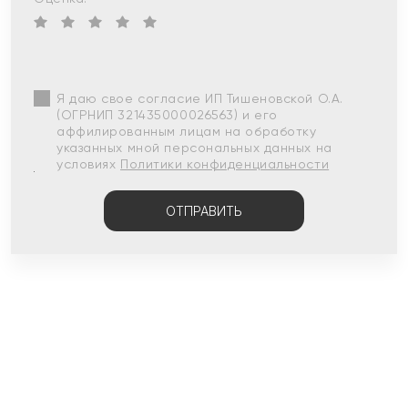
Я даю свое согласие ИП Тишеновской О.А.
(ОГРНИП 321435000026563) и его
аффилированным лицам на обработку
указанных мной персональных данных на
условиях
Политики конфиденциальности
ОТПРАВИТЬ