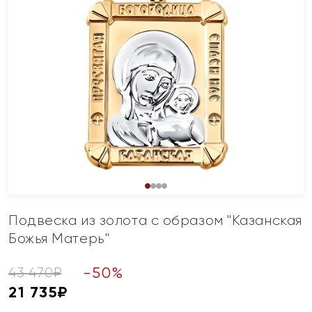
Подвеска из золота с образом "Казанская
Божья Матерь"
-
50
%
43 470
₽
21 735
₽