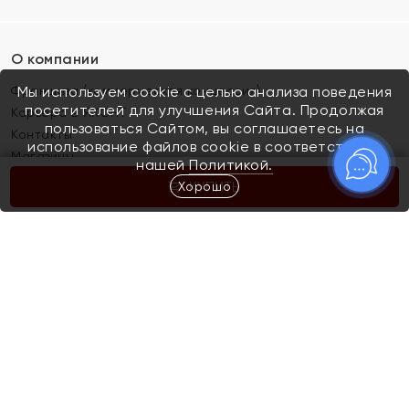
О компании
Франшиза (коммерческая концессия)
Мы используем cookie с целью анализа поведения
посетителей для улучшения Сайта. Продолжая
Карьера в ЯХОНТ
пользоваться Сайтом, вы соглашаетесь на
Контакты
использование файлов cookie в соответствии с
Магазины
нашей
Политикой.
Хорошо
КУПИТЬ
Покупателям
Как определить размер украшения
Киров
Акции
Магазины
Скупка и обмен золота
Отзывы
Электронный подарочный сертификат
Помолвка и свадьба
Правила пользования Электронным
Каталог
подарочным сертификатом «Яхонт»
Новинки
Доставка и оплата