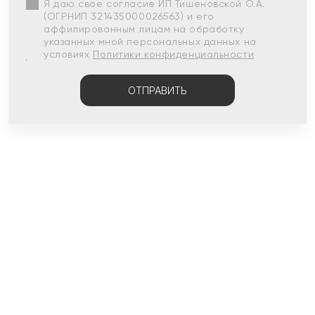
Я даю свое согласие ИП Тишеновской О.А.
(ОГРНИП 321435000026563) и его
аффилированным лицам на обработку
указанных мной персональных данных на
условиях
Политики конфиденциальности
ОТПРАВИТЬ