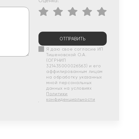
Оценка:
ОТПРАВИТЬ
Я даю свое согласие ИП
Тишеновской О.А.
(ОГРНИП
321435000026563) и его
аффилированным лицам
на обработку указанных
мной персональных
данных на условиях
Политики
конфиденциальности