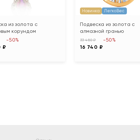
Новинка
ЛегкоВес
ка из золота с
Подвеска из золота с
овым корундом
алмазной гранью
-50%
-50%
33 480 ₽
0 ₽
16 740 ₽