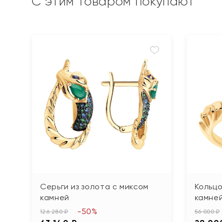
С этим товаром покупают
Серьги из золота с миксом
Кольцо
камней
камне
-50%
126 280 ₽
56 000 ₽