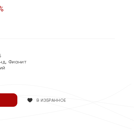
%
5
унд, Фианит
ий
В ИЗБРАННОЕ