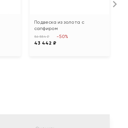
Подвеска из золота с
П
сапфиром
52
-50%
2
86 884 ₽
43 442 ₽