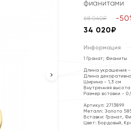
фианитами
-
50
68 040
₽
34 020
₽
Информация
1 Гранат; Фианиты
Длина украшения - 
Длина декоративно
Ширина - 1,3 см
Внутренняя высота 
Размер вставки - 0,9
Артикул: 2713899
Металл:
Золото 58
Вставки:
Гранат, Ф
Цвет:
Бордовый, Кр