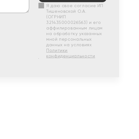
Я даю свое согласие ИП
Тишеновской О.А.
(ОГРНИП
321435000026563) и его
аффилированным лицам
на обработку указанных
мной персональных
данных на условиях
Политики
конфиденциальности