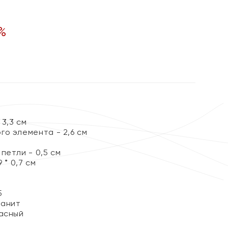
%
3,3 см
го элемента - 2,6 см
петли - 0,5 см
 * 0,7 см
5
ианит
асный