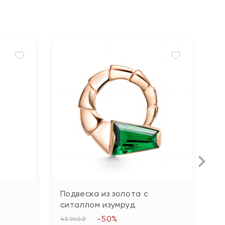
Подвеска из золота с
П
ситаллом изумруд
ф
-50%
43 960 ₽
64