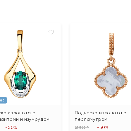
Вес
ка из золота с
Подвеска из золота с
иантами и изумрудом
перламутром
-50%
-50%
21 560 ₽