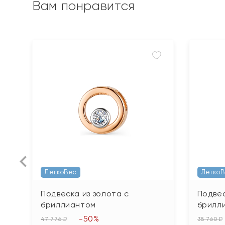
Вам понравится
ЛегкоВес
Легко
Подвеска из золота с
Подвес
бриллиантом
брилл
-50%
47 776 ₽
38 760 ₽