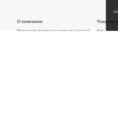
п
О компании
Покупат
Франшиза (коммерческая концессия)
Как опред
Карьера в ЯХОНТ
Акции
Контакты
Скупка и 
Магазины
Отзывы
Электронн
Правила п
подарочны