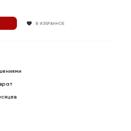
В ИЗБРАННОЕ
шениями
зврат
есяцев