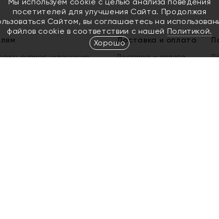
Мы используем cookie с целью анализа поведения
посетителей для улучшения Сайта. Продолжая
ользоваться Сайтом, вы соглашаетесь на использован
файлов cookie в соответствии с нашей
Политикой.
елям
Доставка и оплата
П
Хорошо
елить размер украшения
Доставка и оплата
П
п
обмен золота
ый подарочный сертификат
ользования Электронным
м сертификатом «Яхонт»