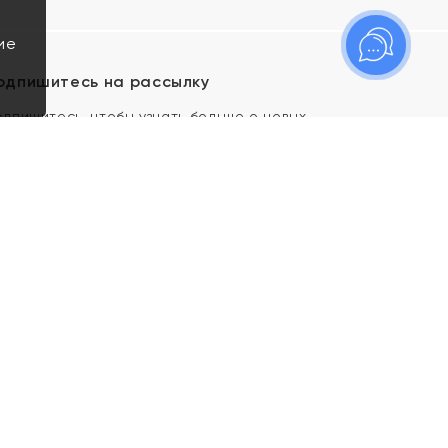
ие
одпишитесь на рассылку
одпишитесь, чтобы узнать больше о новых
оступлениях, новостях и спецпредложениях Яхонт!
Я даю свое согласие ИП Тишеновской О.А.
(ОГРНИП 321435000026563) и его
аффилированным лицам на обработку указанных
мной персональных данных на условиях
Политики
конфиденциальности