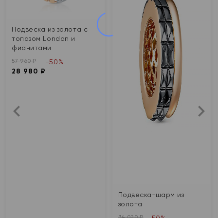
Подвеска из золота с
топазом London и
фианитами
57 960 ₽
-50%
28 980 ₽
Подвеска-шарм из
золота
34 020 ₽