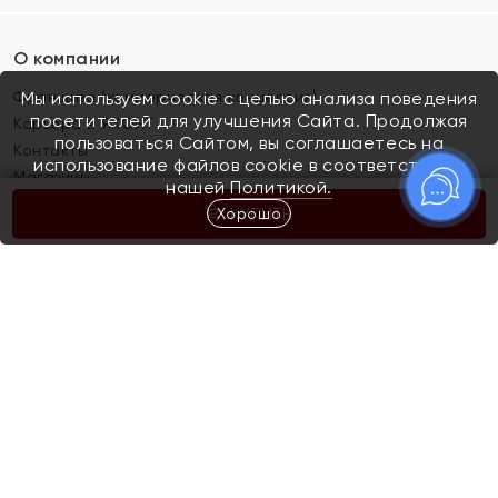
О компании
Франшиза (коммерческая концессия)
Мы используем cookie с целью анализа поведения
посетителей для улучшения Сайта. Продолжая
Карьера в ЯХОНТ
пользоваться Сайтом, вы соглашаетесь на
Контакты
использование файлов cookie в соответствии с
Магазины
нашей
Политикой.
Хорошо
КУПИТЬ
Покупателям
Как определить размер украшения
Киров
Акции
Магазины
Скупка и обмен золота
Отзывы
Электронный подарочный сертификат
Помолвка и свадьба
Правила пользования Электронным
Каталог
подарочным сертификатом «Яхонт»
Новинки
Доставка и оплата
Акции