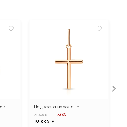
Л
нак
Подвеска из золота
П
б
-50%
21 330 ₽
10 665 ₽
64