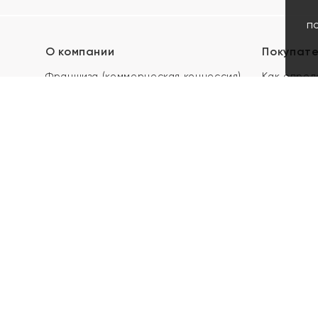
п
О компании
Покупат
Франшиза (коммерческая концессия)
Как опред
Карьера в ЯХОНТ
Акции
Контакты
Скупка и 
Магазины
Отзывы
Электронн
Правила п
подарочны