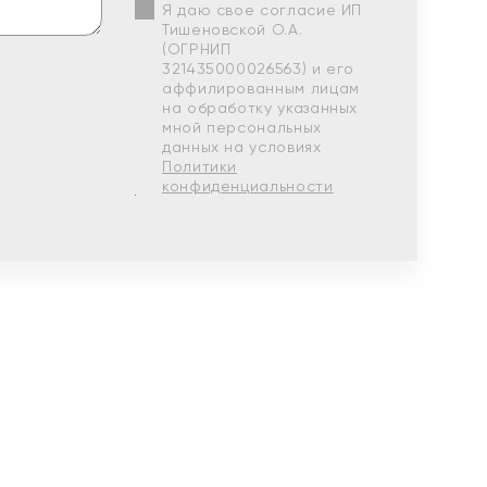
Я даю свое согласие ИП
Тишеновской О.А.
(ОГРНИП
321435000026563) и его
аффилированным лицам
на обработку указанных
мной персональных
данных на условиях
Политики
конфиденциальности