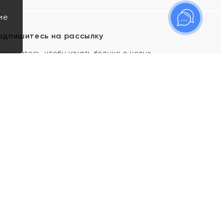
ие
одпишитесь на рассылку
одпишитесь, чтобы узнать больше о новых
оступлениях, новостях и спецпредложениях Яхонт!
Я даю свое согласие ИП Тишеновской О.А.
(ОГРНИП 321435000026563) и его
аффилированным лицам на обработку указанных
мной персональных данных на условиях
Политики
конфиденциальности