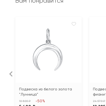
Вам понравится
Подвеска из белого золота
Подвес
"Лунница"
фиани
-50%
10 800 ₽
24 570 ₽