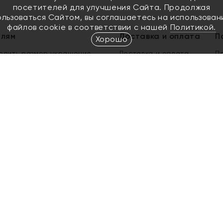
посетителей для улучшения Сайта. Продолжая
ользоваться Сайтом, вы соглашаетесь на использован
файлов cookie в соответствии с нашей
Политикой.
елям
Доставка и оплата
П
Хорошо
елить размер украшения
Доставка и оплата
П
п
обмен золота
ый подарочный сертификат
ользования Электронным
м сертификатом «Яхонт»