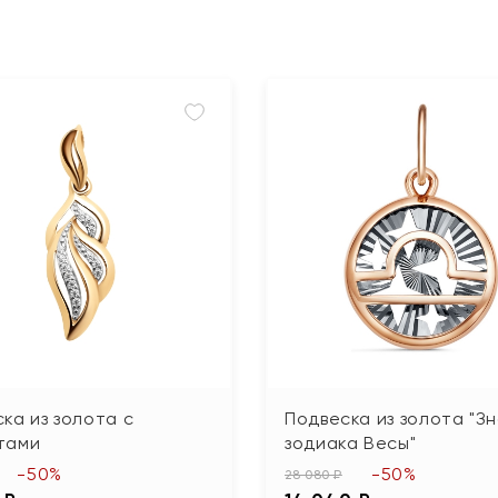
ка из золота с
Подвеска из золота "З
тами
зодиака Весы"
-50%
-50%
28 080 ₽