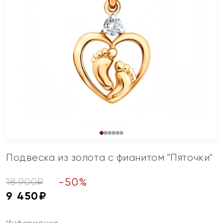
Подвеска из золота с фианитом "Пяточки"
-
50
%
18 900
₽
9 450
₽
Информация