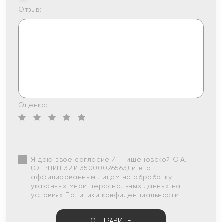
Отзыв:
Оценка:
Я даю свое согласие ИП Тишеновской О.А.
(ОГРНИП 321435000026563) и его
аффилированным лицам на обработку
указанных мной персональных данных на
условиях
Политики конфиденциальности
ОТПРАВИТЬ