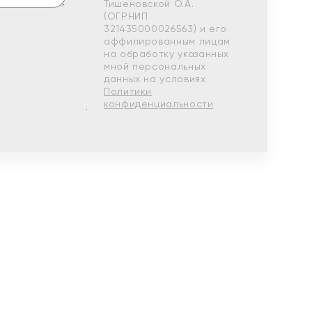
Тишеновской О.А.
(ОГРНИП
321435000026563) и его
аффилированным лицам
на обработку указанных
мной персональных
данных на условиях
Политики
конфиденциальности