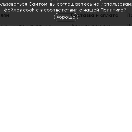
ользоваться Сайтом, вы соглашаетесь на использован
файлов cookie в соответствии с нашей
Политикой.
елям
Доставка и оплата
П
Хорошо
елить размер украшения
Доставка и оплата
П
п
обмен золота
ый подарочный сертификат
ользования Электронным
м сертификатом «Яхонт»