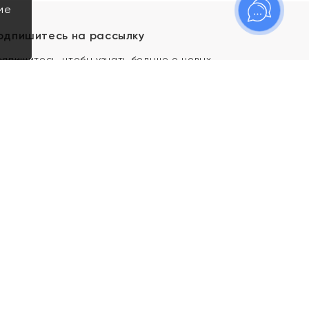
ие
одпишитесь на рассылку
одпишитесь, чтобы узнать больше о новых
оступлениях, новостях и спецпредложениях Яхонт!
Я даю свое согласие ИП Тишеновской О.А.
(ОГРНИП 321435000026563) и его
аффилированным лицам на обработку указанных
мной персональных данных на условиях
Политики
конфиденциальности