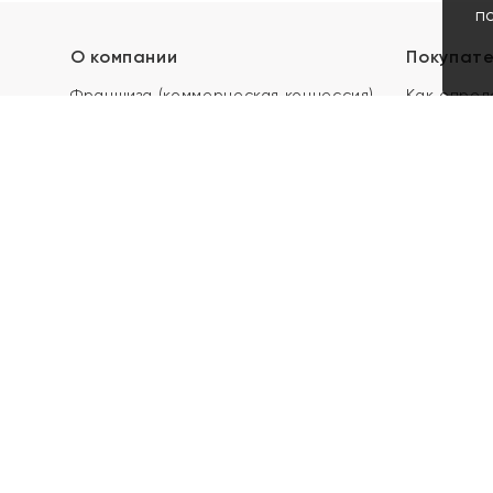
п
О компании
Покупат
Франшиза (коммерческая концессия)
Как опред
Карьера в ЯХОНТ
Акции
Контакты
Скупка и 
Магазины
Отзывы
Электронн
Правила п
подарочны