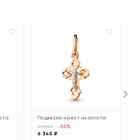
ота
Подвеска-крест из золота
П
ф
-50%
12 690 ₽
6 345 ₽
34