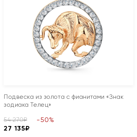
Подвеска из золота с фианитами «Знак
зодиака Телец»
-
50
%
54 270
₽
27 135
₽