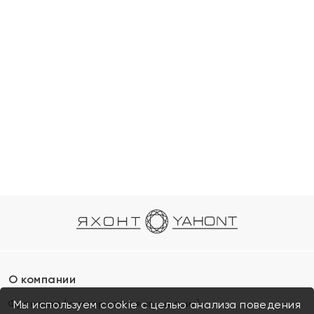
О компании
Франшиза (коммерческая концессия)
Мы используем cookie с целью анализа поведения