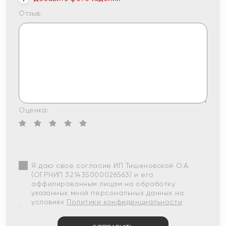
Отзыв:
Оценка:
Я даю свое согласие ИП Тишеновской О.А.
(ОГРНИП 321435000026563) и его
аффилированным лицам на обработку
указанных мной персональных данных на
условиях
Политики конфиденциальности