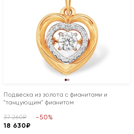
Подвеска из золота с фианитами и
"танцующим" фианитом
-
50
%
37 260
₽
18 630
₽