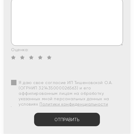
Оценка:
Я даю свое согласие ИП Тишеновской О.А.
(ОГРНИП 321435000026563) и его
аффилированным лицам на обработку
указанных мной персональных данных на
условиях
Политики конфиденциальности
ОТПРАВИТЬ