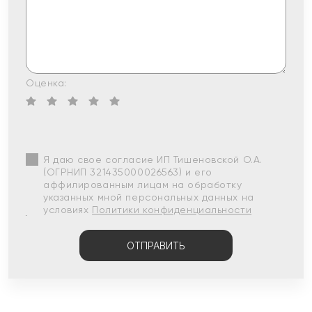
Оценка:
Я даю свое согласие ИП Тишеновской О.А.
(ОГРНИП 321435000026563) и его
аффилированным лицам на обработку
указанных мной персональных данных на
условиях
Политики конфиденциальности
ОТПРАВИТЬ