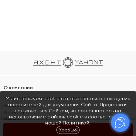
О компании
Франшиза (коммерческая концессия)
Мы используем cookie с целью анализа поведения
посетителей для улучшения Сайта. Продолжая
Карьера в ЯХОНТ
пользоваться Сайтом, вы соглашаетесь на
Контакты
использование файлов cookie в соответствии с
Магазины
нашей
Политикой.
Хорошо
КУПИТЬ
Покупателям