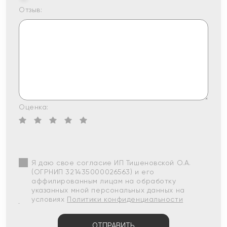
Отзыв:
Оценка:
Я даю свое согласие ИП Тишеновской О.А.
(ОГРНИП 321435000026563) и его
аффилированным лицам на обработку
указанных мной персональных данных на
условиях
Политики конфиденциальности
ОТПРАВИТЬ