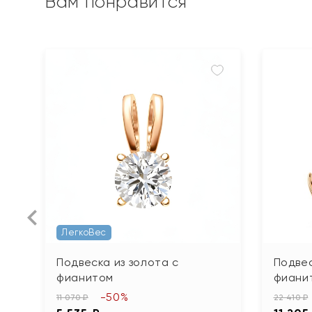
Вам понравится
ЛегкоВес
Подвеска из золота с
Подвес
фианитом
фиани
-50%
11 070 ₽
22 410 ₽