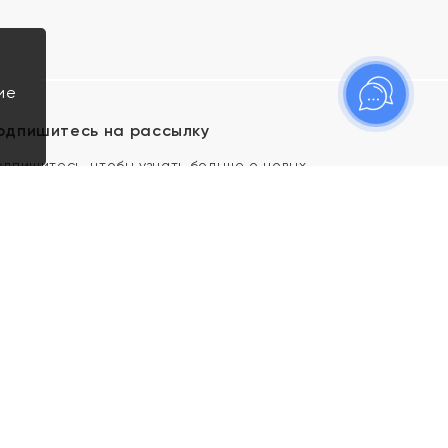
ие
одпишитесь на рассылку
одпишитесь, чтобы узнать больше о новых
оступлениях, новостях и спецпредложениях Яхонт!
Я даю свое согласие ИП Тишеновской О.А.
(ОГРНИП 321435000026563) и его
аффилированным лицам на обработку указанных
мной персональных данных на условиях
Политики