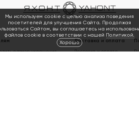
Мы используем cookie с целью анализа поведения
посетителей для улучшения Сайта. Продолжая
ользоваться Сайтом, вы соглашаетесь на использован
файлов cookie в соответствии с нашей
Политикой.
елям
Доставка и оплата
П
Хорошо
елить размер украшения
Доставка и оплата
П
п
обмен золота
ый подарочный сертификат
ользования Электронным
м сертификатом «Яхонт»