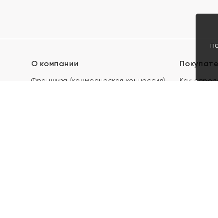
п
О компании
Покупат
Франшиза (коммерческая концессия)
Как опред
Карьера в ЯХОНТ
Акции
Контакты
Скупка и 
Магазины
Отзывы
Электронн
Правила п
подарочны