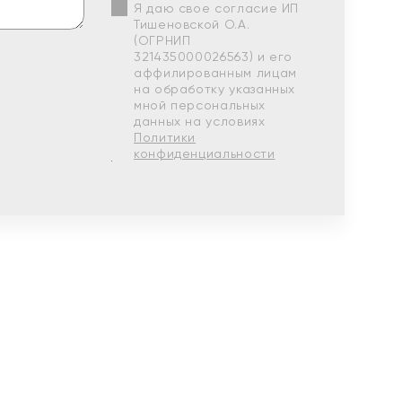
Я даю свое согласие ИП
Тишеновской О.А.
(ОГРНИП
321435000026563) и его
аффилированным лицам
на обработку указанных
мной персональных
данных на условиях
Политики
конфиденциальности