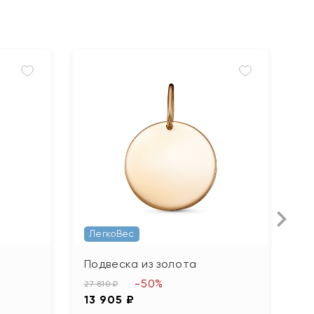
ЛегкоВес
Подвеска из золота
П
-50%
27 810 ₽
68
13 905 ₽
3