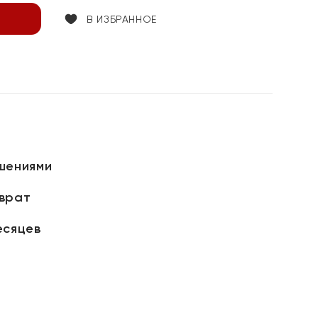
В ИЗБРАННОЕ
шениями
зврат
есяцев