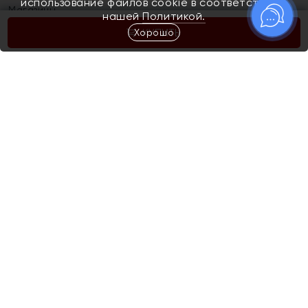
использование файлов cookie в соответствии с
Магазины
нашей
Политикой.
Хорошо
КУПИТЬ
Покупателям
Как определить размер украшения
Киров
Акции
Магазины
Скупка и обмен золота
Отзывы
Электронный подарочный сертификат
Помолвка и свадьба
Правила пользования Электронным
Каталог
подарочным сертификатом «Яхонт»
Новинки
Доставка и оплата
Акции
Скупка и обмен золота
Доставка и оплата
Контакты
Подпишитесь на рассылку
Телефон горячей линии
Подпишитесь, чтобы узнать больше о новых