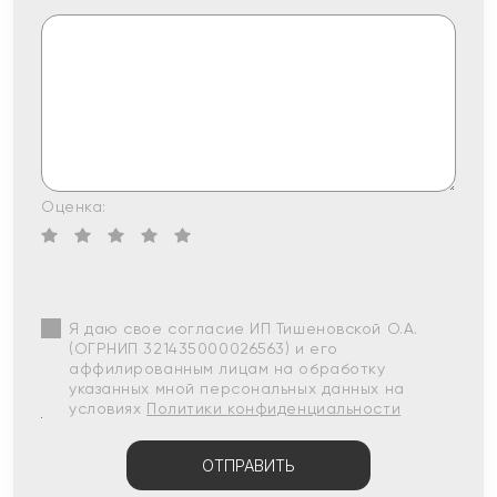
Оценка:
Я даю свое согласие ИП Тишеновской О.А.
(ОГРНИП 321435000026563) и его
аффилированным лицам на обработку
указанных мной персональных данных на
условиях
Политики конфиденциальности
ОТПРАВИТЬ