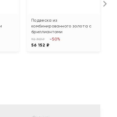
Подвеска из
П
и
комбинированного золота с
ф
бриллиантами
36
-50%
1
112 303 ₽
56 152 ₽