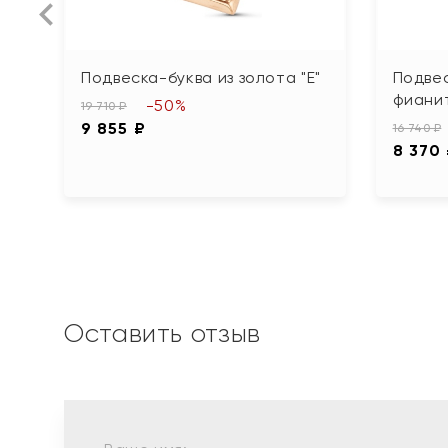
Подвеска-буква из золота "Е"
Подвес
фиани
-50%
19 710 ₽
9 855 ₽
16 740 ₽
8 370
Оставить отзыв