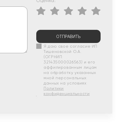
Оценка:
ОТПРАВИТЬ
Я даю свое согласие ИП
Тишеновской О.А.
(ОГРНИП
321435000026563) и его
аффилированным лицам
на обработку указанных
мной персональных
данных на условиях
Политики
конфиденциальности