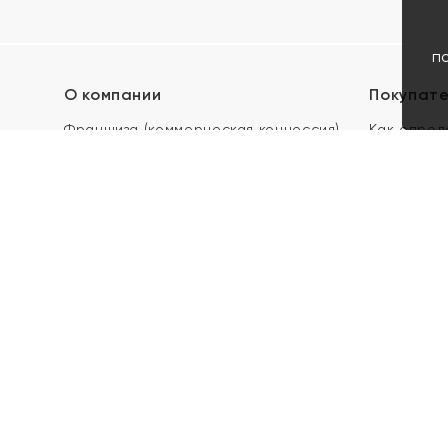
п
О компании
Покупат
Франшиза (коммерческая концессия)
Как опред
Карьера в ЯХОНТ
Акции
Контакты
Скупка и 
Магазины
Отзывы
Электронн
Правила п
подарочны