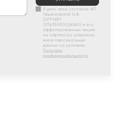
Я даю свое согласие ИП
Тишеновской О.А.
(ОГРНИП
321435000026563) и его
аффилированным лицам
на обработку указанных
мной персональных
данных на условиях
Политики
конфиденциальности