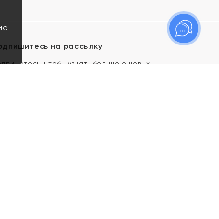
ие
одпишитесь на рассылку
одпишитесь, чтобы узнать больше о новых
оступлениях, новостях и спецпредложениях Яхонт!
Я даю свое согласие ИП Тишеновской О.А.
(ОГРНИП 321435000026563) и его
аффилированным лицам на обработку указанных
мной персональных данных на условиях
Политики
конфиденциальности