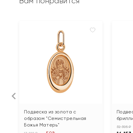
Вам понравится
Подвеска из золота с
Подвес
образом "Семистрельная
брилл
Божья Матерь"
32 305 ₽