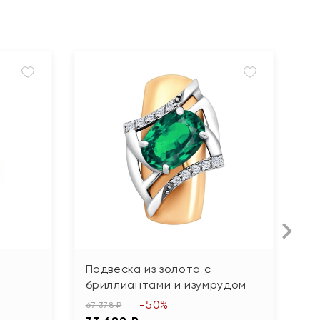
Подвеска из золота с
П
бриллиантами и изумрудом
б
б
-50%
67 378 ₽