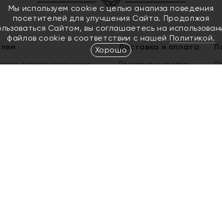
Мы используем cookie с целью анализа поведения
посетителей для улучшения Сайта. Продолжая
ользоваться Сайтом, вы соглашаетесь на использован
файлов cookie в соответствии с нашей
Политикой.
елям
Доставка и оплата
П
Хорошо
елить размер украшения
Доставка и оплата
П
п
обмен золота
ый подарочный сертификат
ользования Электронным
м сертификатом «Яхонт»