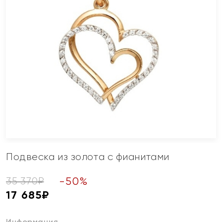
Подвеска из золота с фианитами
-
50
%
35 370
₽
17 685
₽
Информация