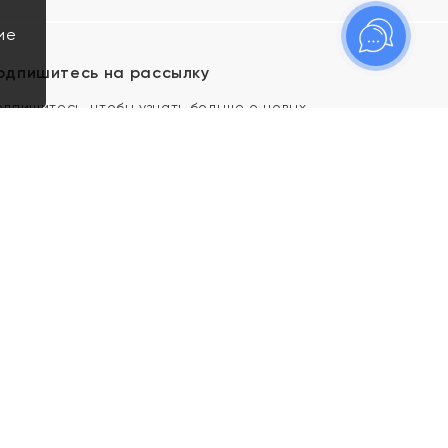
ие
одпишитесь на рассылку
одпишитесь, чтобы узнать больше о новых
оступлениях, новостях и спецпредложениях Яхонт!
Я даю свое согласие ИП Тишеновской О.А.
(ОГРНИП 321435000026563) и его
аффилированным лицам на обработку указанных
мной персональных данных на условиях
Политики
конфиденциальности