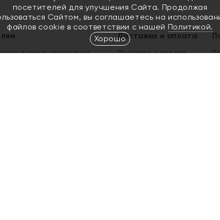
посетителей для улучшения Сайта. Продолжая
ользоваться Сайтом, вы соглашаетесь на использован
файлов cookie в соответствии с нашей
Политикой.
елям
Доставка и оплата
П
Хорошо
елить размер украшения
Доставка и оплата
П
п
обмен золота
ый подарочный сертификат
ользования Электронным
м сертификатом «Яхонт»