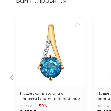
Вам понравится
Подвеска из золота с
Подвес
топазом London и фианитами
фиани
-50%
17 360 ₽
36 180 ₽