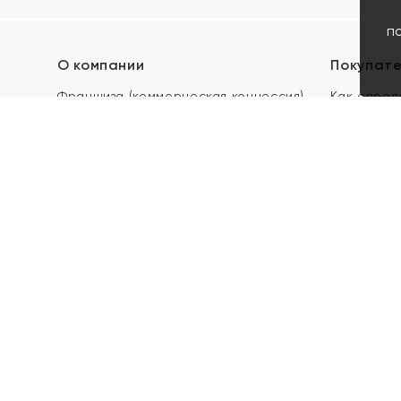
п
О компании
Покупат
Франшиза (коммерческая концессия)
Как опред
Карьера в ЯХОНТ
Акции
Контакты
Скупка и 
Магазины
Отзывы
Электронн
Правила п
подарочны