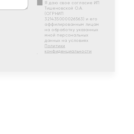
Я даю свое согласие ИП
Тишеновской О.А.
(ОГРНИП
321435000026563) и его
аффилированным лицам
на обработку указанных
мной персональных
данных на условиях
Политики
конфиденциальности