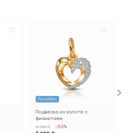
ЛегкоВес
Подвеска из золота с
П
фианитами
ф
-50%
14 580 ₽
26