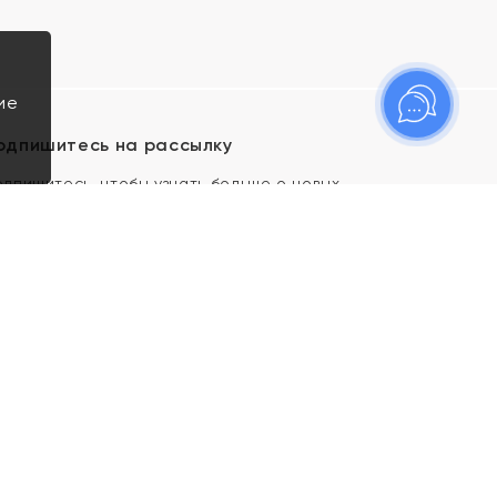
ие
одпишитесь на рассылку
одпишитесь, чтобы узнать больше о новых
оступлениях, новостях и спецпредложениях Яхонт!
Я даю свое согласие ИП Тишеновской О.А.
(ОГРНИП 321435000026563) и его
аффилированным лицам на обработку указанных
мной персональных данных на условиях
Политики