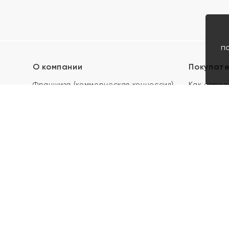
п
О компании
Покупат
Франшиза (коммерческая концессия)
Как опред
Карьера в ЯХОНТ
Акции
Контакты
Скупка и 
Магазины
Отзывы
Электронн
Правила п
подарочны