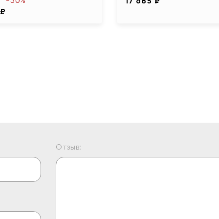
-50%
17 685 ₽
 ₽
Отзыв: