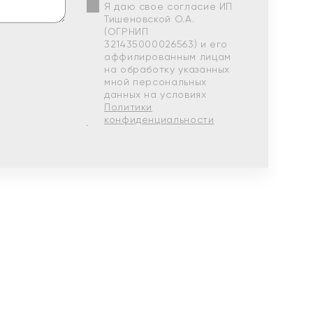
Я даю свое согласие ИП
Тишеновской О.А.
(ОГРНИП
321435000026563) и его
аффилированным лицам
на обработку указанных
мной персональных
данных на условиях
Политики
конфиденциальности