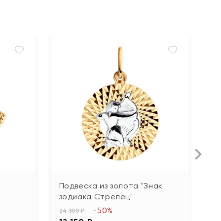
Подвеска из золота "Знак
П
зодиака Стрелец"
ф
-50%
24 300 ₽
22