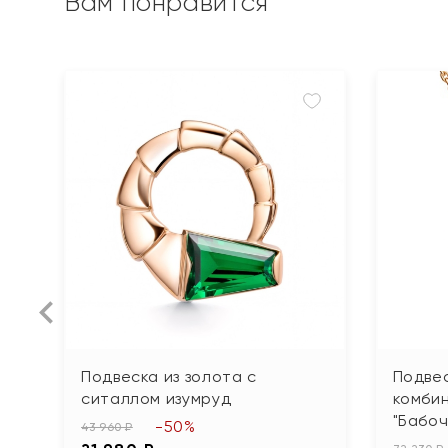
Вам понравится
Подвеска из золота с
Подвес
ситаллом изумруд
комби
"Бабоч
-50%
43 960 ₽