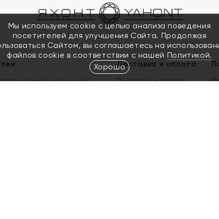
Мы используем cookie с целью анализа поведения
посетителей для улучшения Сайта. Продолжая
ользоваться Сайтом, вы соглашаетесь на использован
файлов cookie в соответствии с нашей
Политикой.
елям
Доставка и оплата
П
Хорошо
елить размер украшения
Доставка и оплата
П
п
обмен золота
ый подарочный сертификат
ользования Электронным
м сертификатом «Яхонт»