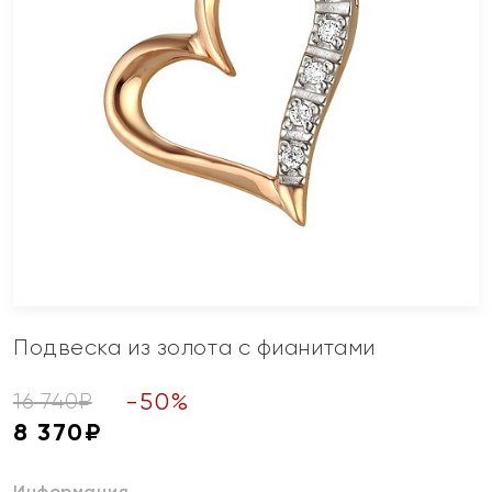
Подвеска из золота с фианитами
-
50
%
16 740
₽
8 370
₽
Информация