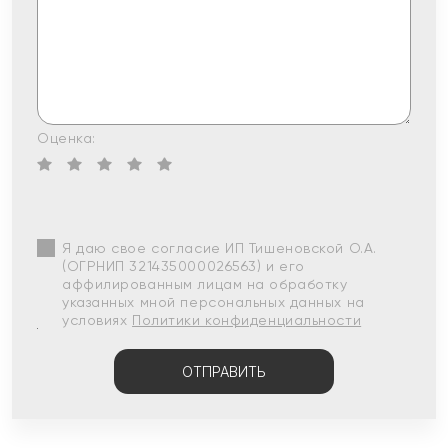
Оценка:
Я даю свое согласие ИП Тишеновской О.А.
(ОГРНИП 321435000026563) и его
аффилированным лицам на обработку
указанных мной персональных данных на
условиях
Политики конфиденциальности
ОТПРАВИТЬ