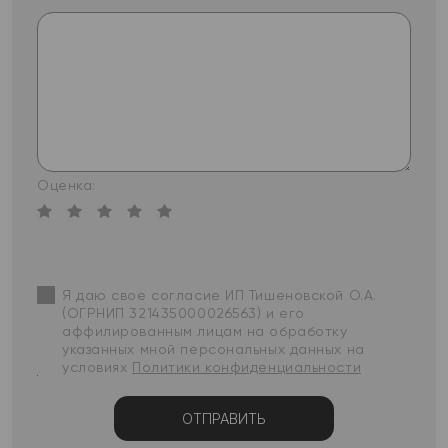
Оценка:
Я даю свое согласие ИП Тишеновской О.А.
(ОГРНИП 321435000026563) и его
аффилированным лицам на обработку
указанных мной персональных данных на
условиях
Политики конфиденциальности
ОТПРАВИТЬ