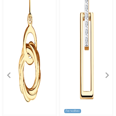
ЛегкоВес