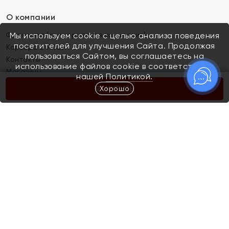
О компании
Франшиза (коммерческая концессия)
Мы используем cookie с целью анализа поведения
посетителей для улучшения Сайта. Продолжая
Карьера в ЯХОНТ
пользоваться Сайтом, вы соглашаетесь на
Контакты
использование файлов cookie в соответствии с
Магазины
нашей
Политикой.
Хорошо
КУПИТЬ
Покупателям
Как определить размер украшения
Киров
Акции
Магазины
Скупка и обмен золота
Отзывы
Электронный подарочный сертификат
Помолвка и свадьба
Правила пользования Электронным
Каталог
подарочным сертификатом «Яхонт»
Новинки
Доставка и оплата
Акции