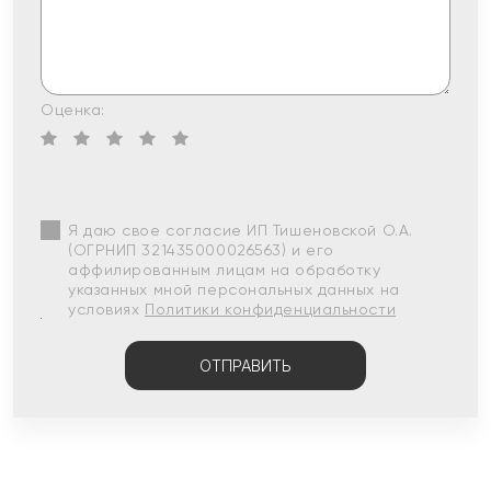
Оценка:
Я даю свое согласие ИП Тишеновской О.А.
(ОГРНИП 321435000026563) и его
аффилированным лицам на обработку
указанных мной персональных данных на
условиях
Политики конфиденциальности
ОТПРАВИТЬ