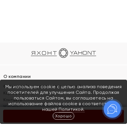
О компании
Франшиза (коммерческая концессия)
Мы используем cookie с целью анализа поведения
посетителей для улучшения Сайта. Продолжая
Карьера в ЯХОНТ
пользоваться Сайтом, вы соглашаетесь на
Контакты
использование файлов cookie в соответствии с
Магазины
нашей
Политикой.
Хорошо
КУПИТЬ
Покупателям