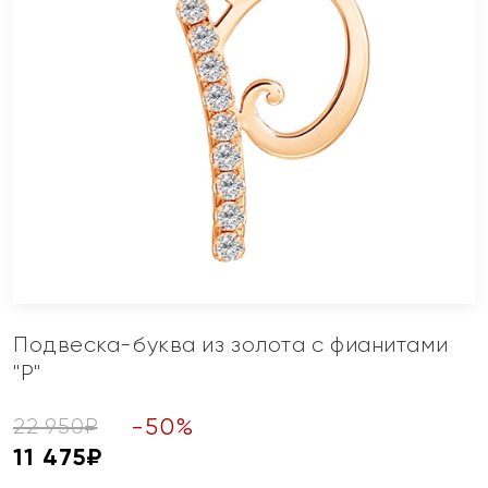
Подвеска-буква из золота с фианитами
"Р"
-
50
%
22 950
₽
11 475
₽