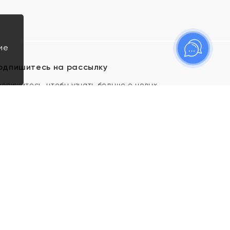
ие
одпишитесь на рассылку
одпишитесь, чтобы узнать больше о новых
оступлениях, новостях и спецпредложениях Яхонт!
Я даю свое согласие ИП Тишеновской О.А.
(ОГРНИП 321435000026563) и его
аффилированным лицам на обработку указанных
мной персональных данных на условиях
Политики