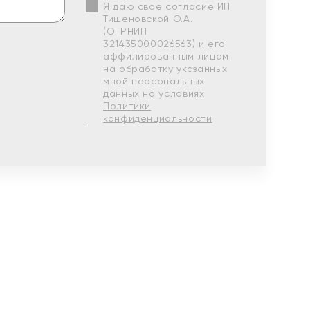
Я даю свое согласие ИП
Тишеновской О.А.
(ОГРНИП
321435000026563) и его
аффилированным лицам
на обработку указанных
мной персональных
данных на условиях
Политики
конфиденциальности