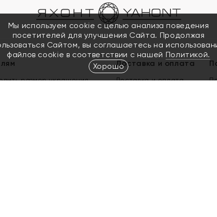
Мы используем cookie с целью анализа поведения
посетителей для улучшения Сайта. Продолжая
ользоваться Сайтом, вы соглашаетесь на использован
файлов cookie в соответствии с нашей
Политикой.
елям
Доставка и оплата
П
Хорошо
елить размер украшения
Доставка и оплата
П
п
обмен золота
ый подарочный сертификат
ользования Электронным
м сертификатом «Яхонт»