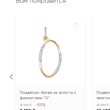
Вам понравится
Подвеска-буква из золота с
Подвес
фианитами "О"
амети
-50%
18 360 ₽
45 360 ₽