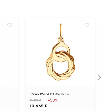
Подвеска из золота
П
ф
-50%
21 330 ₽
10 665 ₽
31