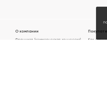
п
О компании
Покупат
Франшиза (коммерческая концессия)
Как опред
Карьера в ЯХОНТ
Акции
Контакты
Скупка и 
Магазины
Отзывы
Электронн
Правила п
подарочны