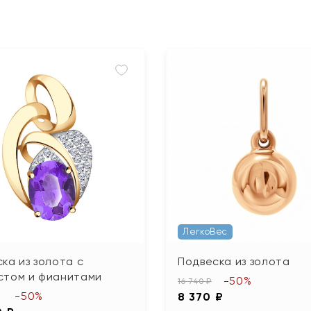
ЛегкоВес
ка из золота с
Подвеска из золота
стом и фианитами
-50%
16 740 ₽
-50%
8 370 ₽