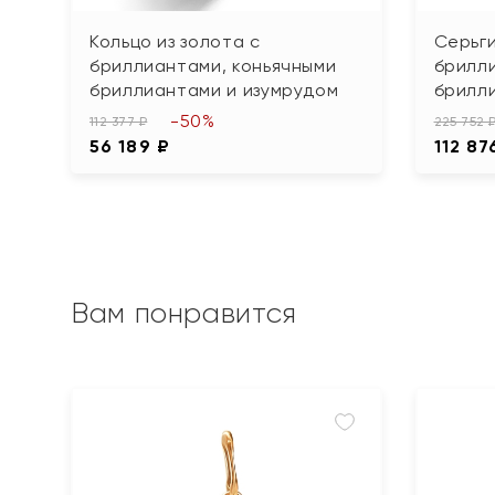
Кольцо из золота с
Серьги
бриллиантами, коньячными
брилл
бриллиантами и изумрудом
брилл
-50%
112 377 ₽
225 752 
56 189 ₽
112 87
Вам понравится