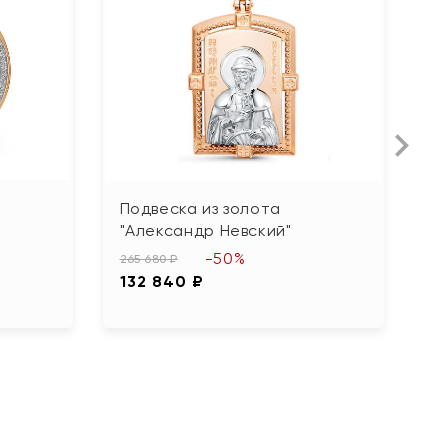
Л
Подвеска из золота
П
"Александр Невский"
ф
-50%
265 680 ₽
16
132 840 ₽
8