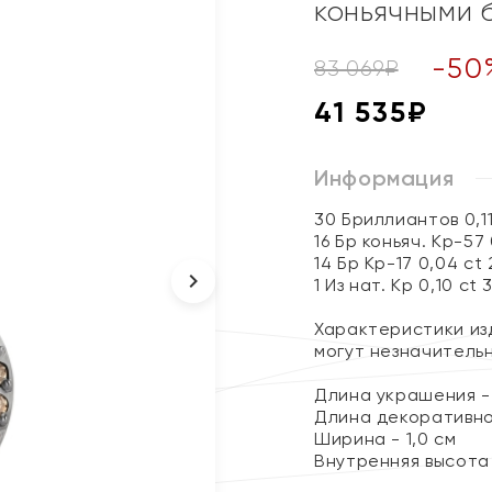
коньячными 
-
50
83 069
₽
41 535
₽
Информация
30 Бриллиантов 0,11
16 Бр коньяч. Кр-57
14 Бр Кр-17 0,04 ct
1 Из нат. Кр 0,10 ct 
Характеристики изд
могут незначитель
Длина украшения - 
Длина декоративног
Ширина - 1,0 см
Внутренняя высота 