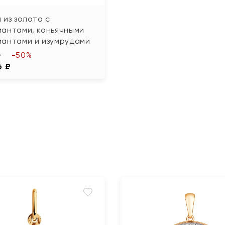
 из золота с
иантами, коньячными
иантами и изумрудами
-50%
₽
6 ₽