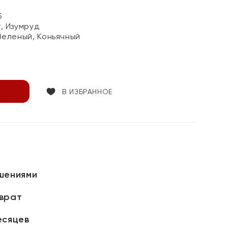
5
, Изумруд
Зеленый, Коньячный
В ИЗБРАННОЕ
шениями
зврат
есяцев