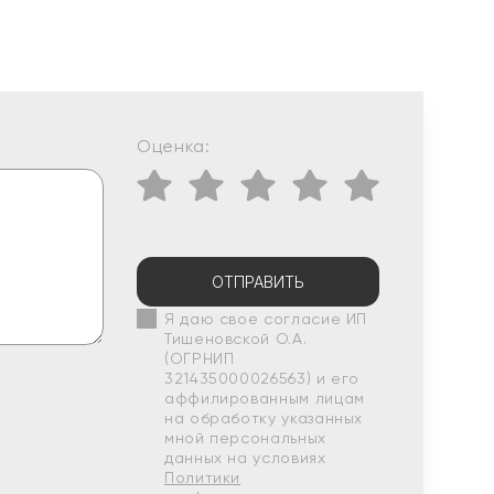
Оценка:
ОТПРАВИТЬ
Я даю свое согласие ИП
Тишеновской О.А.
(ОГРНИП
321435000026563) и его
аффилированным лицам
на обработку указанных
мной персональных
данных на условиях
Политики