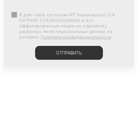
Я даю свое согласие ИП Тишеновской О.А.
(ОГРНИП 321435000026563) и его
аффилированным лицам на обработку
указанных мной персональных данных на
условиях
Политики конфиденциальности
ОТПРАВИТЬ