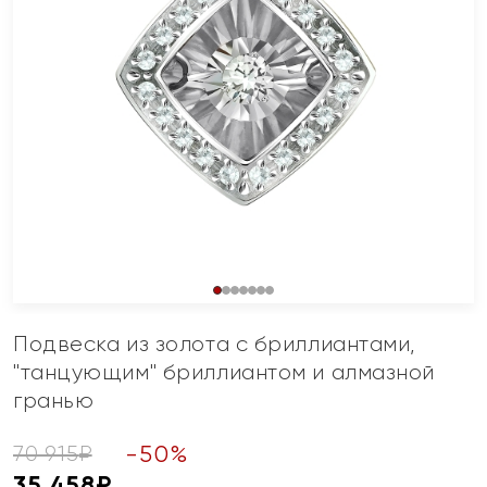
Подвеска из золота с бриллиантами,
"танцующим" бриллиантом и алмазной
гранью
-
50
%
70 915
₽
35 458
₽