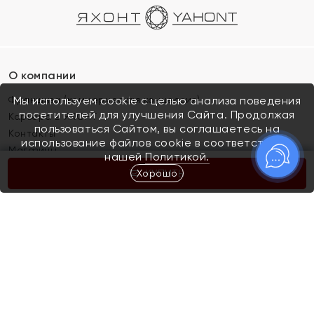
О компании
Франшиза (коммерческая концессия)
Мы используем cookie с целью анализа поведения
посетителей для улучшения Сайта. Продолжая
Карьера в ЯХОНТ
пользоваться Сайтом, вы соглашаетесь на
Контакты
использование файлов cookie в соответствии с
Магазины
нашей
Политикой.
Хорошо
КУПИТЬ
Покупателям
Как определить размер украшения
Киров
Акции
Магазины
Скупка и обмен золота
Отзывы
Электронный подарочный сертификат
Помолвка и свадьба
Правила пользования Электронным
Каталог
подарочным сертификатом «Яхонт»