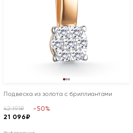
Подвеска из золота с бриллиантами
-
50
%
42 191
₽
21 096
₽
Информация