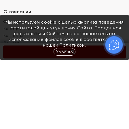
О компании
Франшиза (коммерческая концессия)
Мы используем cookie с целью анализа поведения
посетителей для улучшения Сайта. Продолжая
Карьера в ЯХОНТ
пользоваться Сайтом, вы соглашаетесь на
Контакты
использование файлов cookie в соответствии с
Магазины
нашей
Политикой.
Хорошо
КУПИТЬ
Покупателям
Как определить размер украшения
Киров
Акции
Магазины
Скупка и обмен золота
Отзывы
Электронный подарочный сертификат
Помолвка и свадьба
Правила пользования Электронным
Каталог
подарочным сертификатом «Яхонт»
Новинки
Доставка и оплата
Акции