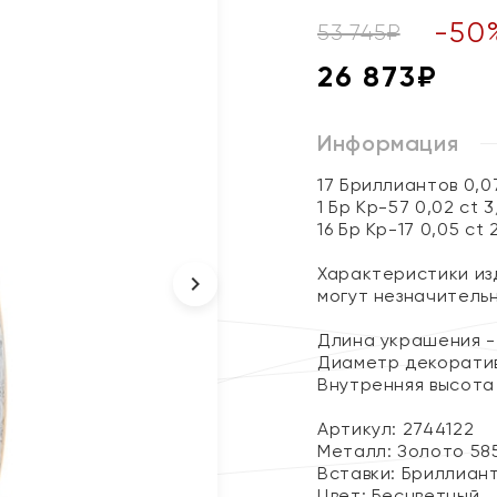
-
50
53 745
₽
26 873
₽
Информация
17 Бриллиантов 0,0
1 Бр Кр-57 0,02 ct 
16 Бр Кр-17 0,05 ct 
Характеристики изд
могут незначитель
Длина украшения - 
Диаметр декоративн
Внутренняя высота 
Артикул: 2744122
Металл:
Золото 58
Вставки:
Бриллиан
Цвет:
Бесцветный