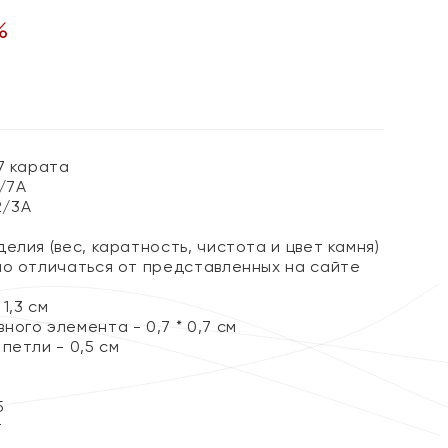
%
7 карата
3/7А
2/3А
елия (вес, каратность, чистота и цвет камня)
но отличаться от представленных на сайте
1,3 см
ого элемента - 0,7 * 0,7 см
петли - 0,5 см
5
т