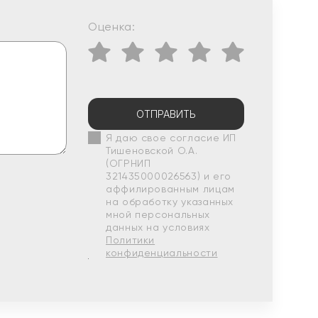
Оценка:
ОТПРАВИТЬ
Я даю свое согласие ИП
Тишеновской О.А.
(ОГРНИП
321435000026563) и его
аффилированным лицам
на обработку указанных
мной персональных
данных на условиях
Политики
конфиденциальности