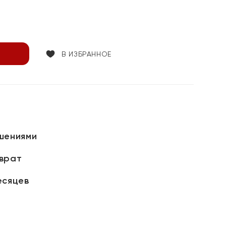
В ИЗБРАННОЕ
шениями
зврат
есяцев