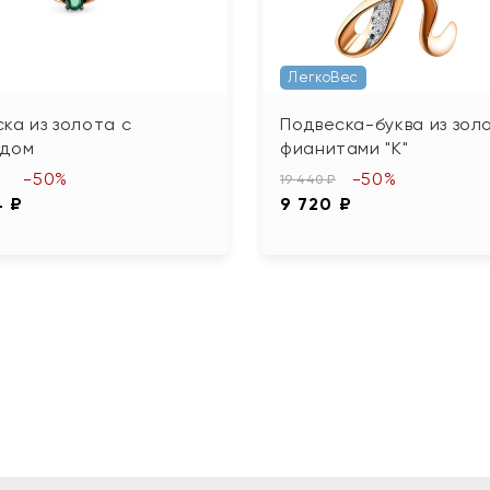
ЛегкоВес
ка из золота с
Подвеска-буква из зол
удом
фианитами "К"
-50%
-50%
19 440 ₽
4 ₽
9 720 ₽