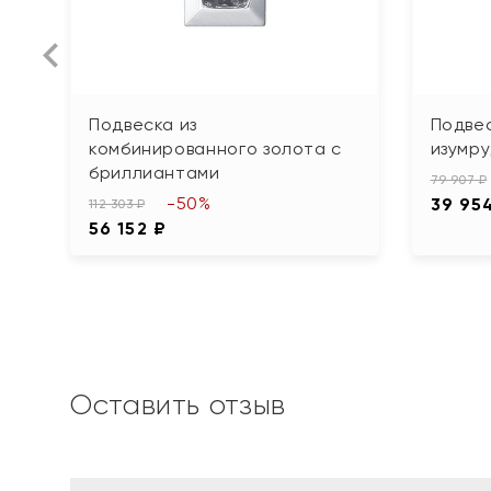
Подвеска из
Подвес
комбинированного золота с
изумр
бриллиантами
79 907 ₽
-50%
39 95
112 303 ₽
56 152 ₽
Оставить отзыв