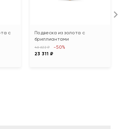
ота с
Подвеска из золота с
П
бриллиантами
б
-50%
46 622 ₽
94
23 311 ₽
4