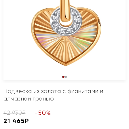
Подвеска из золота с фианитами и
алмазной гранью
-
50
%
42 930
₽
21 465
₽