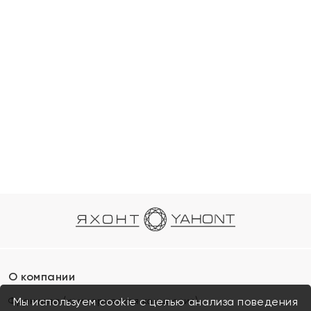
О компании
Франшиза (коммерческая концессия)
Мы используем cookie с целью анализа поведения