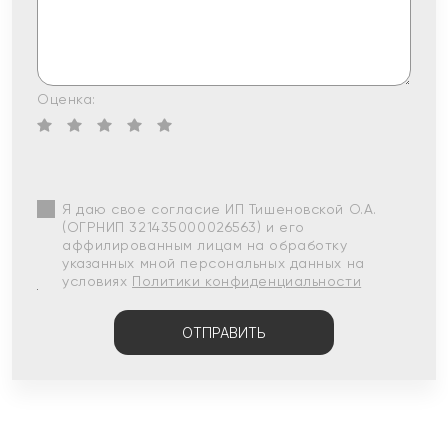
Оценка:
Я даю свое согласие ИП Тишеновской О.А.
(ОГРНИП 321435000026563) и его
аффилированным лицам на обработку
указанных мной персональных данных на
условиях
Политики конфиденциальности
ОТПРАВИТЬ