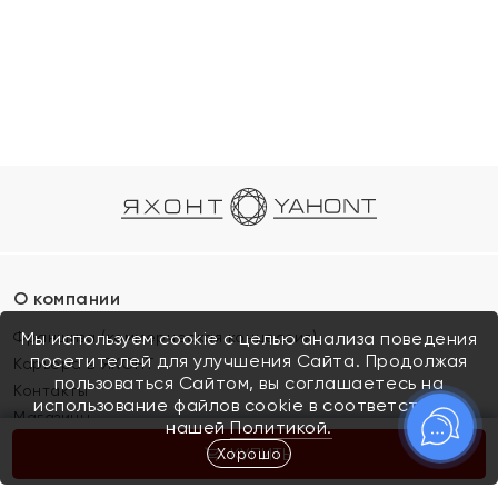
О компании
Франшиза (коммерческая концессия)
Мы используем cookie с целью анализа поведения
посетителей для улучшения Сайта. Продолжая
Карьера в ЯХОНТ
пользоваться Сайтом, вы соглашаетесь на
Контакты
использование файлов cookie в соответствии с
Магазины
нашей
Политикой.
Хорошо
КУПИТЬ
Покупателям