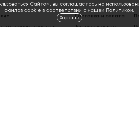
ользоваться Сайтом, вы соглашаетесь на использован
файлов cookie в соответствии с нашей
Политикой.
елям
Доставка и оплата
П
Хорошо
елить размер украшения
Доставка и оплата
П
п
обмен золота
ый подарочный сертификат
ользования Электронным
м сертификатом «Яхонт»