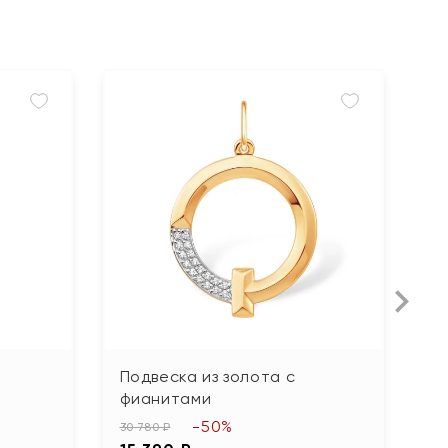
Подвеска из золота с
П
фианитами
б
-50%
30 780 ₽
11