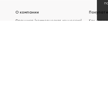
п
О компании
Покупат
Франшиза (коммерческая концессия)
Как опред
Карьера в ЯХОНТ
Акции
Контакты
Скупка и 
Магазины
Отзывы
Электронн
Правила п
подарочны