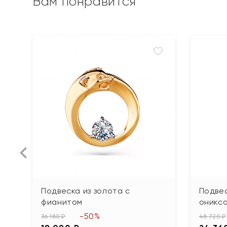
Вам понравится
Подвеска из золота с
Подвес
фианитом
оникс
-50%
36 180 ₽
48 720 ₽