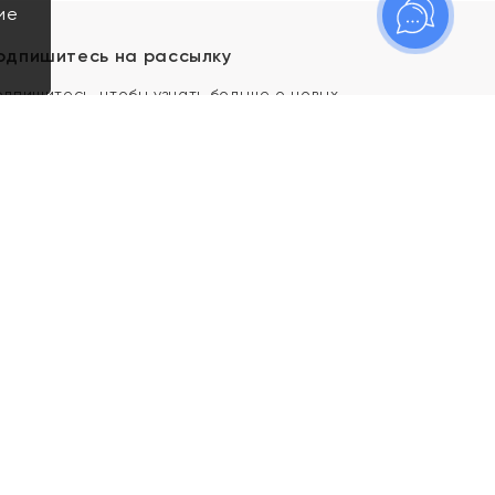
ие
одпишитесь на рассылку
одпишитесь, чтобы узнать больше о новых
оступлениях, новостях и спецпредложениях Яхонт!
Я даю свое согласие ИП Тишеновской О.А.
(ОГРНИП 321435000026563) и его
аффилированным лицам на обработку указанных
мной персональных данных на условиях
Политики
конфиденциальности