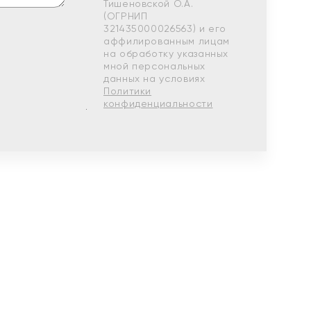
Тишеновской О.А.
(ОГРНИП
321435000026563) и его
аффилированным лицам
на обработку указанных
мной персональных
данных на условиях
Политики
конфиденциальности