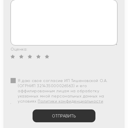
Оценка:
Я даю свое согласие ИП Тишеновской О.А.
(ОГРНИП 321435000026563) и его
аффилированным лицам на обработку
указанных мной персональных данных на
условиях
Политики конфиденциальности
ОТПРАВИТЬ