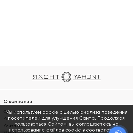
О компании
Франшиза (коммерческая концессия)
Мы используем cookie с целью анализа поведения
посетителей для улучшения Сайта. Продолжая
Карьера в ЯХОНТ
пользоваться Сайтом, вы соглашаетесь на
Контакты
использование файлов cookie в соответствии с
Магазины