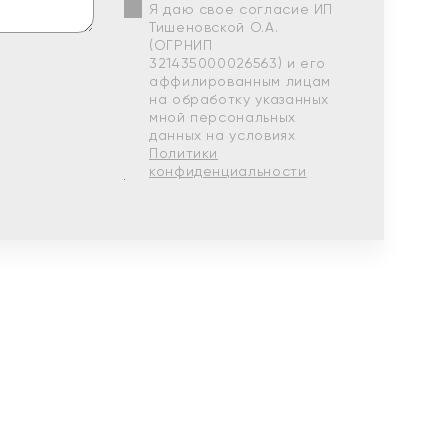
Я даю свое согласие ИП
Тишеновской О.А.
(ОГРНИП
321435000026563) и его
аффилированным лицам
на обработку указанных
мной персональных
данных на условиях
Политики
конфиденциальности