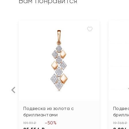
Вам понравится
Подвеска из золота с
Подвес
бриллиантами
брилл
-50%
191 111 ₽
19 768 ₽