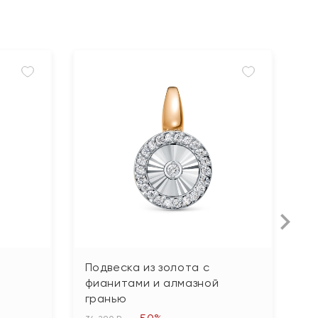
Подвеска из золота с
П
фианитами и алмазной
б
гранью
67