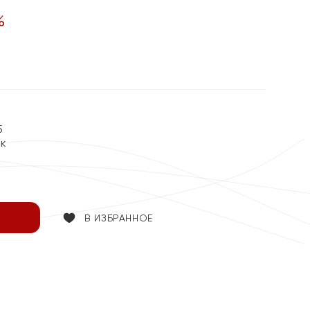
%
5
ок
В ИЗБРАННОЕ