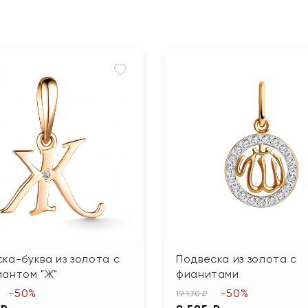
ка-буква из золота с
Подвеска из золота с
иантом "Ж"
фианитами
-50%
-50%
19 170 ₽