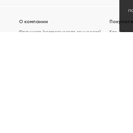
п
О компании
Покупат
Франшиза (коммерческая концессия)
Как опред
Карьера в ЯХОНТ
Акции
Контакты
Скупка и 
Магазины
Отзывы
Электронн
Правила п
подарочны