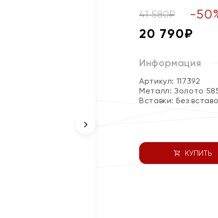
-
50
41 580
₽
20 790
₽
Информация
Артикул: 117392
Металл:
Золото 58
Вставки:
Без встав
КУПИТЬ