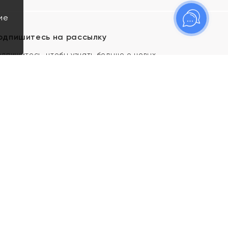
ие
одпишитесь на рассылку
одпишитесь, чтобы узнать больше о новых
оступлениях, новостях и спецпредложениях Яхонт!
Я даю свое согласие ИП Тишеновской О.А.
(ОГРНИП 321435000026563) и его
аффилированным лицам на обработку указанных
мной персональных данных на условиях
Политики
конфиденциальности