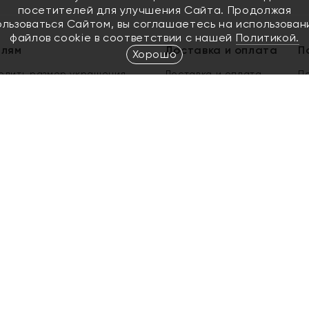
посетителей для улучшения Сайта. Продолжая
ользоваться Сайтом, вы соглашаетесь на использован
файлов cookie в соответствии с нашей
Политикой.
елям
Доставка и оплата
П
Хорошо
елить размер украшения
Доставка и оплата
П
п
обмен золота
ый подарочный сертификат
ользования Электронным
м сертификатом «Яхонт»