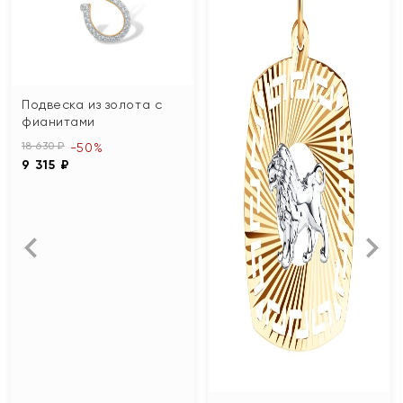
Подвеска из золота с
фианитами
18 630 ₽
-50%
9 315 ₽