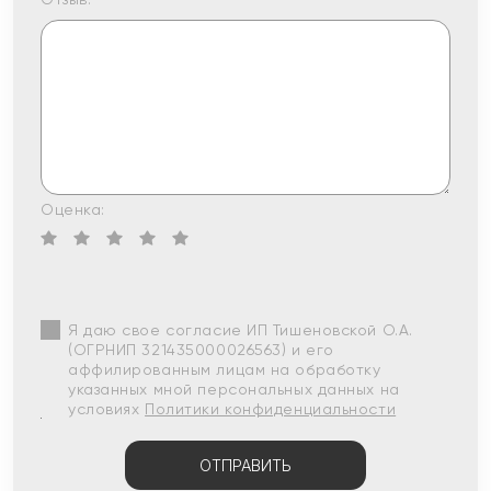
Оценка:
Я даю свое согласие ИП Тишеновской О.А.
(ОГРНИП 321435000026563) и его
аффилированным лицам на обработку
указанных мной персональных данных на
условиях
Политики конфиденциальности
ОТПРАВИТЬ