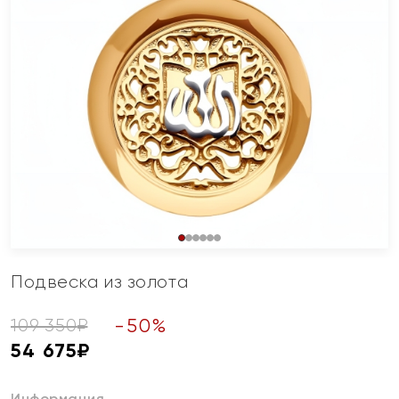
Подвеска из золота
-
50
%
109 350
₽
54 675
₽
Информация