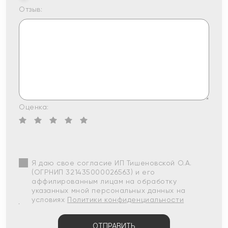
Отзыв:
Оценка:
Я даю свое согласие ИП Тишеновской О.А.
(ОГРНИП 321435000026563) и его
аффилированным лицам на обработку
указанных мной персональных данных на
условиях
Политики конфиденциальности
ОТПРАВИТЬ