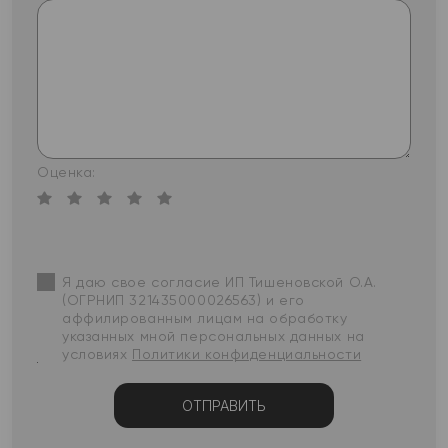
Оценка:
Я даю свое согласие ИП Тишеновской О.А.
(ОГРНИП 321435000026563) и его
аффилированным лицам на обработку
указанных мной персональных данных на
условиях
Политики конфиденциальности
ОТПРАВИТЬ