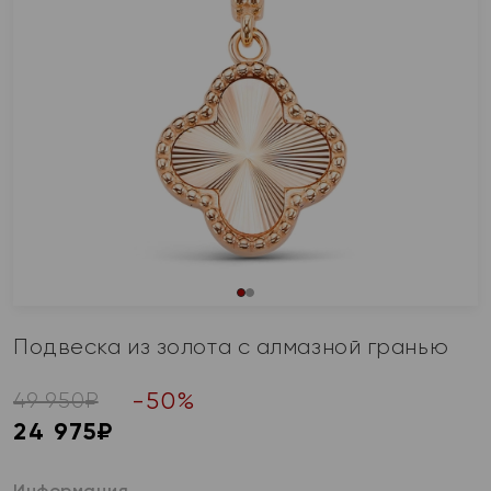
Подвеска из золота с алмазной гранью
-
50
%
49 950
₽
24 975
₽
Информация