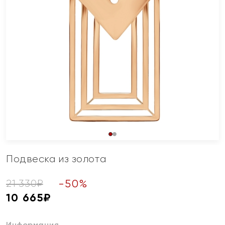
Подвеска из золота
-
50
%
21 330
₽
10 665
₽
Информация