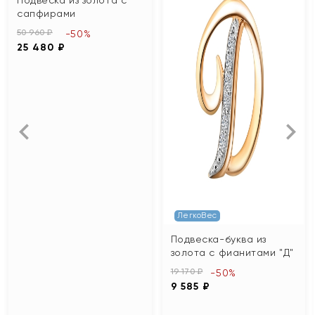
сапфирами
50 960 ₽
-50%
25 480 ₽
ЛегкоВес
Подвеска-буква из
золота с фианитами "Д"
19 170 ₽
-50%
9 585 ₽