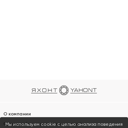
О компании
Франшиза (коммерческая концессия)
Мы используем cookie с целью анализа поведения