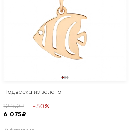
Подвеска из золота
-
50
%
12 150
₽
6 075
₽
Информация