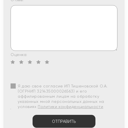
Оценка:
Я даю свое согласие ИП Тишеновской О.А.
(ОГРНИП 321435000026563) и его
аффилированным лицам на обработку
указанных мной персональных данных на
условиях
Политики конфиденциальности
ОТПРАВИТЬ