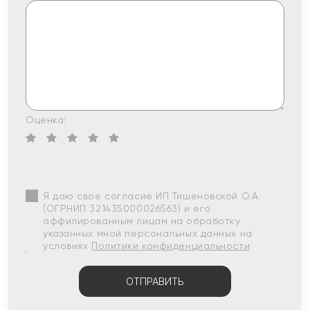
Оценка:
Я даю свое согласие ИП Тишеновской О.А.
(ОГРНИП 321435000026563) и его
аффилированным лицам на обработку
указанных мной персональных данных на
условиях
Политики конфиденциальности
ОТПРАВИТЬ