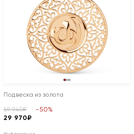
Подвеска из золота
-
50
%
59 940
₽
29 970
₽
Информация