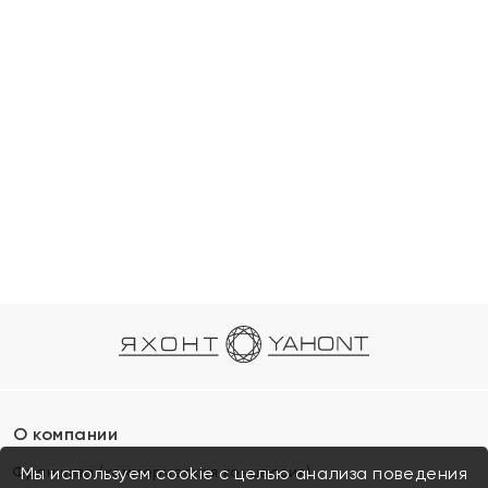
О компании
Франшиза (коммерческая концессия)
Мы используем cookie с целью анализа поведения