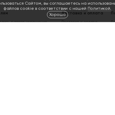
ользоваться Сайтом, вы соглашаетесь на использован
файлов cookie в соответствии с нашей
Политикой.
елям
Доставка и оплата
П
Хорошо
елить размер украшения
Доставка и оплата
П
п
обмен золота
ый подарочный сертификат
ользования Электронным
м сертификатом «Яхонт»