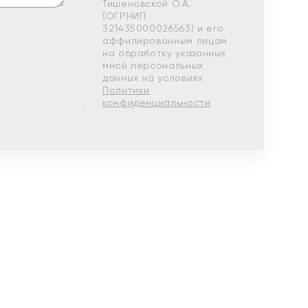
Тишеновской О.А.
(ОГРНИП
321435000026563) и его
аффилированным лицам
на обработку указанных
мной персональных
данных на условиях
Политики
конфиденциальности