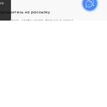
ие
одпишитесь на рассылку
одпишитесь, чтобы узнать больше о новых
оступлениях, новостях и спецпредложениях Яхонт!
Я даю свое согласие ИП Тишеновской О.А.
(ОГРНИП 321435000026563) и его
аффилированным лицам на обработку указанных
мной персональных данных на условиях
Политики
конфиденциальности