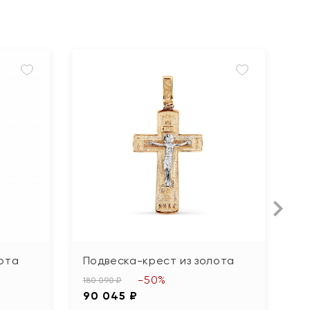
ота
Подвеска-крест из золота
П
ф
-50%
180 090 ₽
90 045 ₽
64