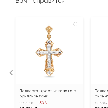
Вам понравится
Подвеска-крест из золота с
Подвес
бриллиантами
фиани
-50%
126 752 ₽
40 770 ₽