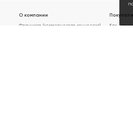
п
О компании
Покупат
Франшиза (коммерческая концессия)
Как опред
Карьера в ЯХОНТ
Акции
Контакты
Скупка и 
Магазины
Отзывы
Электронн
Правила п
подарочны