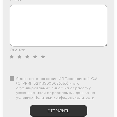
Оценка:
Я даю свое согласие ИП Тишеновской О.А.
(ОГРНИП 321435000026563) и его
аффилированным лицам на обработку
указанных мной персональных данных на
условиях
Политики конфиденциальности
ОТПРАВИТЬ