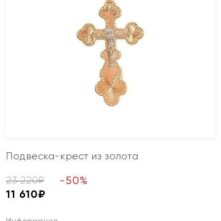
Подвеска-крест из золота
-
50
%
23 220
₽
11 610
₽
Информация